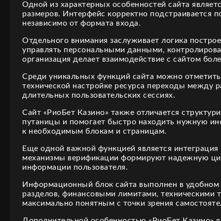
Одной из характерных особенностей сайта являет
размеров. Интерфейс корректно подстраивается п
независимо от формата входа.
Отдельного внимания заслуживает логика построе
управлять персональными данными, контролироват
организация делает взаимодействие с сайтом бол
Среди уникальных функций сайта можно отметить 
технической настройке ресурса переходы между р
длительных пользовательских сессиях.
Сайт «РиоБет Казино» также отличается структур
путаницы и помогает быстро находить нужную и
к необходимым блокам и страницам.
Еще одной важной функцией является интеграция 
механизмы верификации формируют надежную цифр
информации пользователя.
Информационный блок сайта выполнен в удобном 
разделов, финансовыми лимитами, техническими т
максимально понятным с точки зрения самостояте
Дополнительной особенностью «РиоБет Казино» яв