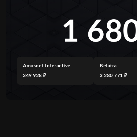
1 68
Amusnet Interactive
Belatra
349 928 ₽
3 280 771 ₽