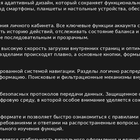
ся адаптивный дизайн, который сохраняет функциональн
од смартфоны, планшеты и настольные устройства, обе
ния личного кабинета. Все ключевые функции аккаунта с
ь историю действий, отслеживать состояние баланса и 
ее последовательным и прозрачным.
высокую скорость загрузки внутренних страниц и опти
азделами происходят плавно, а основные кнопки, форм
ированной системой навигации. Разделы логично распре
нформацию. Поисковые и фильтрационные механизмы в
безопасных протоколов передачи данных. Защищенное с
овую среду, в которой особое внимание уделяется сох
формате и позволяет быстро ознакомиться с правилами
ребованиями и ответами на распространенные вопросы. 
льного изучения функций.
ляется стабильность визуального оформления и единый 