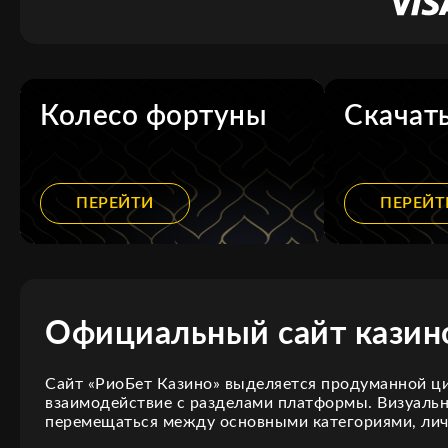
Колесо фортуны
Скачат
ПЕРЕЙТИ
ПЕРЕЙТ
Официальный сайт казин
Сайт «РиоБет Казино» выделяется продуманной ци
взаимодействие с разделами платформы. Визуальн
перемещаться между основными категориями, ли