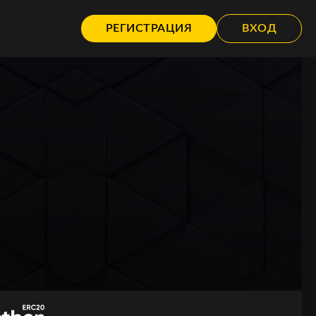
РЕГИСТРАЦИЯ
ВХОД