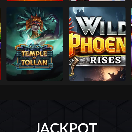
JACKPOT