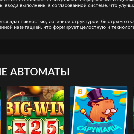
 ввода выполнены в согласованной системе, что улучш
уется адаптивностью, логичной структурой, быстрым отк
нной навигацией, что формирует целостную и технолог
ЫЕ АВТОМАТЫ